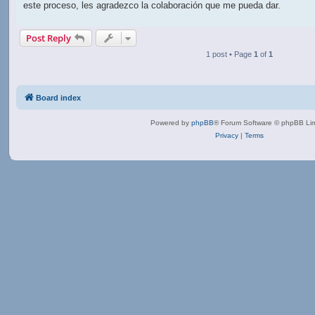
este proceso, les agradezco la colaboración que me pueda dar.
Post Reply
1 post • Page
1
of
1
Board index
Powered by
phpBB
® Forum Software © phpBB Lim
Privacy
|
Terms