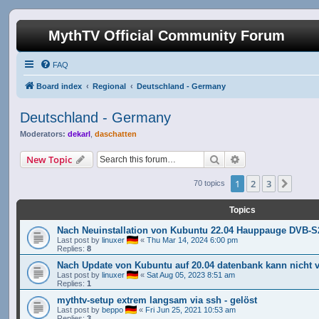
MythTV Official Community Forum
FAQ
Board index
Regional
Deutschland - Germany
Deutschland - Germany
Moderators:
dekarl
,
daschatten
Search
Advanced search
New Topic
1
2
3
Next
70 topics
Topics
Nach Neuinstallation von Kubuntu 22.04 Hauppauge DVB-S2 
Last post by
linuxer
«
Thu Mar 14, 2024 6:00 pm
Replies:
8
Nach Update von Kubuntu auf 20.04 datenbank kann nicht v
Last post by
linuxer
«
Sat Aug 05, 2023 8:51 am
Replies:
1
mythtv-setup extrem langsam via ssh - gelöst
Last post by
beppo
«
Fri Jun 25, 2021 10:53 am
Replies:
3