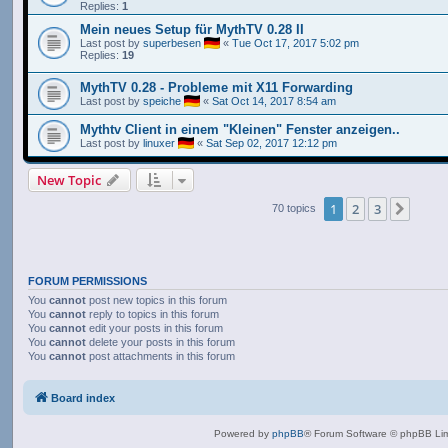
Replies:
1
Mein neues Setup für MythTV 0.28 II
Last post by
superbesen
«
Tue Oct 17, 2017 5:02 pm
Replies:
19
MythTV 0.28 - Probleme mit X11 Forwarding
Last post by
speiche
«
Sat Oct 14, 2017 8:54 am
Mythtv Client in einem "Kleinen" Fenster anzeigen..
Last post by
linuxer
«
Sat Sep 02, 2017 12:12 pm
New Topic
1
2
3
Next
70 topics
FORUM PERMISSIONS
You
cannot
post new topics in this forum
You
cannot
reply to topics in this forum
You
cannot
edit your posts in this forum
You
cannot
delete your posts in this forum
You
cannot
post attachments in this forum
Board index
Powered by
phpBB
® Forum Software © phpBB Lim