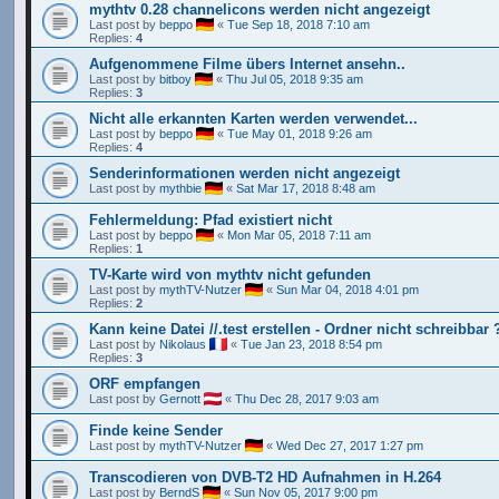
mythtv 0.28 channelicons werden nicht angezeigt
Last post by
beppo
«
Tue Sep 18, 2018 7:10 am
Replies:
4
Aufgenommene Filme übers Internet ansehn..
Last post by
bitboy
«
Thu Jul 05, 2018 9:35 am
Replies:
3
Nicht alle erkannten Karten werden verwendet...
Last post by
beppo
«
Tue May 01, 2018 9:26 am
Replies:
4
Senderinformationen werden nicht angezeigt
Last post by
mythbie
«
Sat Mar 17, 2018 8:48 am
Fehlermeldung: Pfad existiert nicht
Last post by
beppo
«
Mon Mar 05, 2018 7:11 am
Replies:
1
TV-Karte wird von mythtv nicht gefunden
Last post by
mythTV-Nutzer
«
Sun Mar 04, 2018 4:01 pm
Replies:
2
Kann keine Datei //.test erstellen - Ordner nicht schreibbar 
Last post by
Nikolaus
«
Tue Jan 23, 2018 8:54 pm
Replies:
3
ORF empfangen
Last post by
Gernott
«
Thu Dec 28, 2017 9:03 am
Finde keine Sender
Last post by
mythTV-Nutzer
«
Wed Dec 27, 2017 1:27 pm
Transcodieren von DVB-T2 HD Aufnahmen in H.264
Last post by
BerndS
«
Sun Nov 05, 2017 9:00 pm