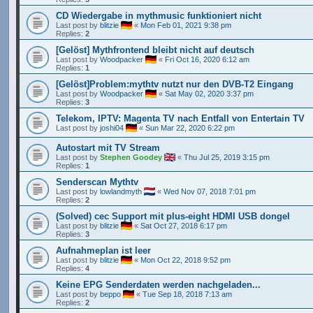
CD Wiedergabe in mythmusic funktioniert nicht
Last post by
blitzie
«
Mon Feb 01, 2021 9:38 pm
Replies:
2
[Gelöst] Mythfrontend bleibt nicht auf deutsch
Last post by
Woodpacker
«
Fri Oct 16, 2020 6:12 am
Replies:
1
[Gelöst]Problem:mythtv nutzt nur den DVB-T2 Eingang
Last post by
Woodpacker
«
Sat May 02, 2020 3:37 pm
Replies:
3
Telekom, IPTV: Magenta TV nach Entfall von Entertain TV
Last post by
joshi04
«
Sun Mar 22, 2020 6:22 pm
Autostart mit TV Stream
Last post by
Stephen Goodey
«
Thu Jul 25, 2019 3:15 pm
Replies:
1
Senderscan Mythtv
Last post by
lowlandmyth
«
Wed Nov 07, 2018 7:01 pm
Replies:
2
(Solved) cec Support mit plus-eight HDMI USB dongel
Last post by
blitzie
«
Sat Oct 27, 2018 6:17 pm
Replies:
3
Aufnahmeplan ist leer
Last post by
blitzie
«
Mon Oct 22, 2018 9:52 pm
Replies:
4
Keine EPG Senderdaten werden nachgeladen...
Last post by
beppo
«
Tue Sep 18, 2018 7:13 am
Replies:
2